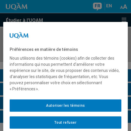
FR
EN
Étudier à l'UQAM
COURS
//
CAR3330
Validation des acquis, bilan de compétences et
Préférences en matière de témoins
planification de carrière
Nous utilisons des témoins (cookies) afin de collecter des
informations qui nous permettent d’améliorer votre
expérience sur le site, de vous proposer des contenus vidéo,
Description du cours
d’analyser les statistiques de fréquentation, etc. Vous
pouvez personnaliser votre choix en sélectionnant
Horaire - Été 2026
« Préférences ».
Horaire - Automne 2026
Autoriser les témoins
Horaire - Hiver 2027
Tout refuser