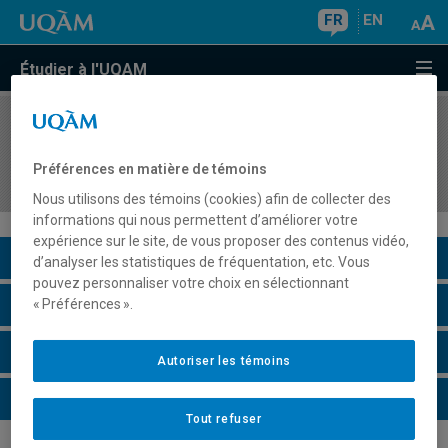
FR
EN
Étudier à l'UQAM
COURS
//
CAR3401
Méthodologies de la recherche en
Préférences en matière de témoins
développement de carrière
Nous utilisons des témoins (cookies) afin de collecter des
informations qui nous permettent d’améliorer votre
expérience sur le site, de vous proposer des contenus vidéo,
Description du cours
d’analyser les statistiques de fréquentation, etc. Vous
pouvez personnaliser votre choix en sélectionnant
Horaire - Été 2026
« Préférences ».
Horaire - Automne 2026
Autoriser les témoins
Horaire - Hiver 2027
Tout refuser