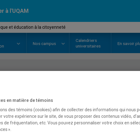
er à l'UQAM
que et éducation à la citoyenneté
Calendriers
Nos
campus
En savoir pl
ion
universitaires
OURS
//
CCQ7003
-
Didactique et
citoyenneté
es en matière de témoins
sons des témoins (cookies) afin de collecter des informations qui nous 
r votre expérience sur le site, de vous proposer des contenus vidéo, d’a
Description
Horaire - Été 2026
Horaire
es de fréquentation, etc. Vous pouvez personnaliser votre choix en séle
ces ».