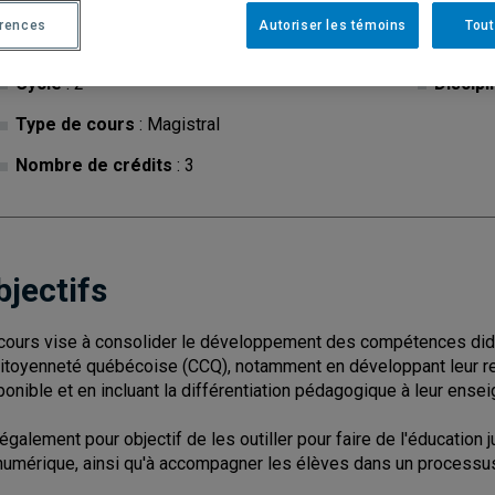
érences
Autoriser les témoins
Tout
Cycle
: 2
Discipl
Type de cours
: Magistral
Nombre de crédits
: 3
bjectifs
cours vise à consolider le développement des compétences did
citoyenneté québécoise (CCQ), notamment en développant leur re
ponible et en incluant la différentiation pédagogique à leur ense
a également pour objectif de les outiller pour faire de l'éducation j
numérique, ainsi qu'à accompagner les élèves dans un processu