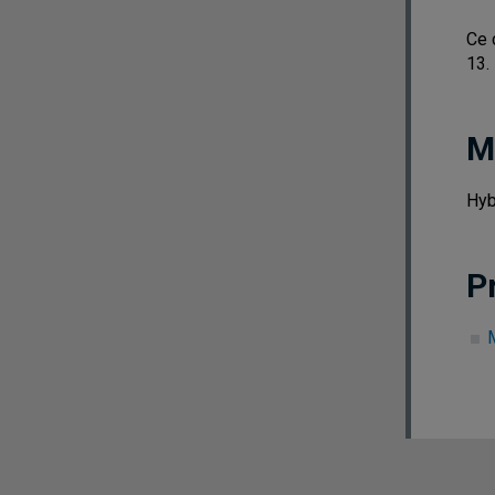
Ce 
13.
M
Hyb
P