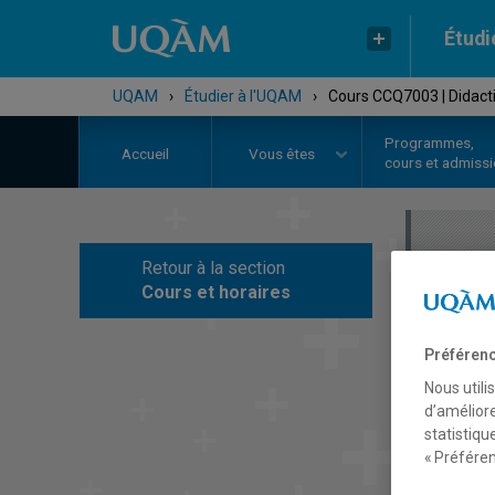
Étudi
UQAM
›
Étudier à l'UQAM
›
Cours CCQ7003 | Didacti
Programmes,
Accueil
Vous êtes
cours et admiss
Retour à la section
C
Cours et horaires
Préférenc
Nous utili
d’améliore
statistiqu
« Préféren