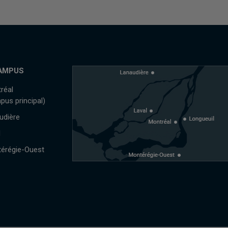
AMPUS
réal
pus principal)
udière
l
érégie-Ouest