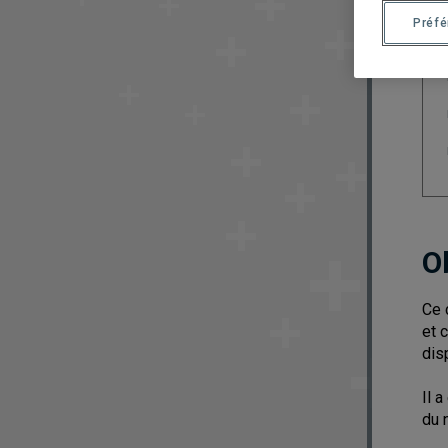
Préf
O
Ce 
et 
dis
Il 
du 