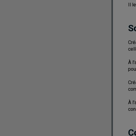
Il 
S
Cré
cel
À l
pou
Cré
com
À l
con
C