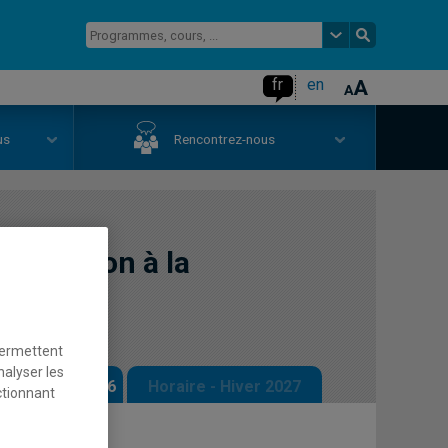
fr
en
us
Rencontrez-nous
 éducation à la
permettent
nalyser les
 - Automne 2026
Horaire - Hiver 2027
ctionnant