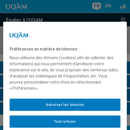
FR
EN
Étudier à l'UQAM
COURS
//
CHI2104
Méthodes instrumentales
Préférences en matière de témoins
Nous utilisons des témoins (cookies) afin de collecter des
informations qui nous permettent d’améliorer votre
Description du cours
expérience sur le site, de vous proposer des contenus vidéo,
d’analyser les statistiques de fréquentation, etc. Vous
Horaire - Été 2026
pouvez personnaliser votre choix en sélectionnant
« Préférences ».
Horaire - Automne 2026
Autoriser les témoins
Horaire - Hiver 2027
Tout refuser