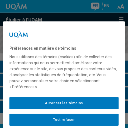
FR
EN
Étudier à l'UQAM
COURS
//
CHI3701
Matériaux, énergie et électronique
Préférences en matière de témoins
Nous utilisons des témoins (cookies) afin de collecter des
informations qui nous permettent d’améliorer votre
Description du cours
expérience sur le site, de vous proposer des contenus vidéo,
d’analyser les statistiques de fréquentation, etc. Vous
Horaire - Été 2026
pouvez personnaliser votre choix en sélectionnant
« Préférences ».
Horaire - Automne 2026
Autoriser les témoins
Horaire - Hiver 2027
Tout refuser