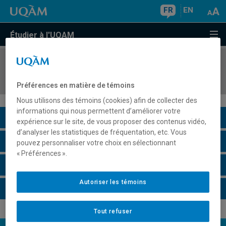
FR
EN
Étudier à l'UQAM
COURS
//
CHI8120
Spectrométrie de masse
Préférences en matière de témoins
Nous utilisons des témoins (cookies) afin de collecter des
informations qui nous permettent d’améliorer votre
Description du cours
expérience sur le site, de vous proposer des contenus vidéo,
d’analyser les statistiques de fréquentation, etc. Vous
Horaire - Été 2026
pouvez personnaliser votre choix en sélectionnant
« Préférences ».
Horaire - Automne 2026
Autoriser les témoins
Horaire - Hiver 2027
Tout refuser