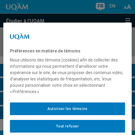
FR
EN
Étudier à l'UQAM
COURS
//
COM1070
Communication efficace : un outil de gestion
Préférences en matière de témoins
Nous utilisons des témoins (cookies) afin de collecter des
informations qui nous permettent d’améliorer votre
Description du cours
expérience sur le site, de vous proposer des contenus vidéo,
d’analyser les statistiques de fréquentation, etc. Vous
Horaire - Été 2026
pouvez personnaliser votre choix en sélectionnant
« Préférences ».
Horaire - Automne 2026
Autoriser les témoins
Horaire - Hiver 2027
Tout refuser