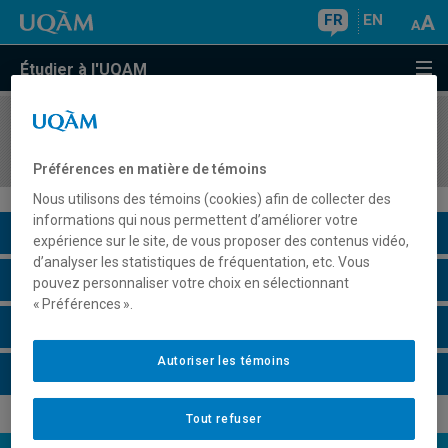
FR
EN
Étudier à l'UQAM
COURS
//
COM1070
Communication efficace : un outil de gestion
Préférences en matière de témoins
Nous utilisons des témoins (cookies) afin de collecter des
informations qui nous permettent d’améliorer votre
Description du cours
expérience sur le site, de vous proposer des contenus vidéo,
d’analyser les statistiques de fréquentation, etc. Vous
Horaire - Été 2026
pouvez personnaliser votre choix en sélectionnant
« Préférences ».
Horaire - Automne 2026
Autoriser les témoins
Horaire - Hiver 2027
Tout refuser