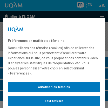
FR
EN
Étudier à l'UQAM
COURS
//
COM1112
(e)réputation, médias sociaux et relations
Préférences en matière de témoins
publiques
Nous utilisons des témoins (cookies) afin de collecter des
informations qui nous permettent d’améliorer votre
expérience sur le site, de vous proposer des contenus vidéo,
Description du cours
d’analyser les statistiques de fréquentation, etc. Vous
pouvez personnaliser votre choix en sélectionnant
Horaire - Été 2026
« Préférences ».
Horaire - Automne 2026
Autoriser les témoins
Horaire - Hiver 2027
Tout refuser