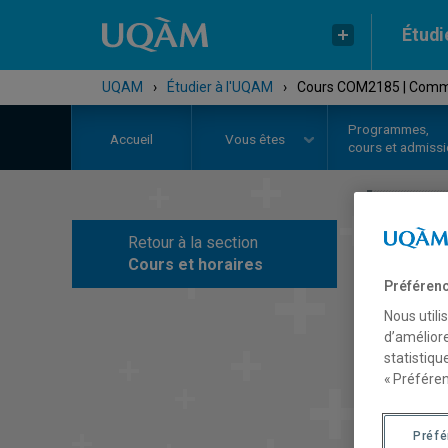
Étudi
UQAM
›
Étudier à l'UQAM
›
Cours COM2185 | Commun
Programmes,
Accueil
Vous êtes
cours et admiss
Retour à la section
C
Cours et horaires
Préférenc
Nous utili
d’améliore
statistiqu
« Préféren
Préf