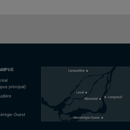
AMPUS
réal
pus principal)
udière
l
érégie-Ouest