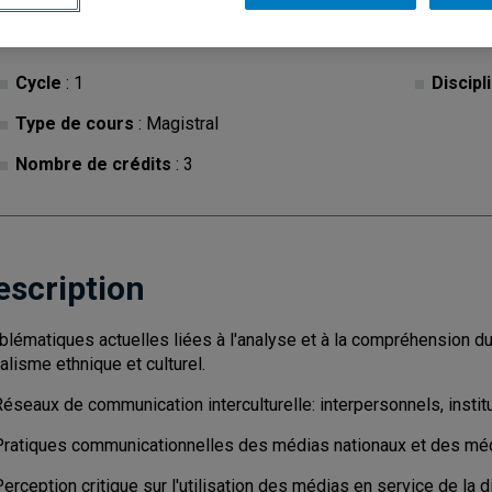
Cycle
: 1
Discipl
Type de cours
: Magistral
Nombre de crédits
: 3
escription
blématiques actuelles liées à l'analyse et à la compréhension d
ralisme ethnique et culturel.
éseaux de communication interculturelle: interpersonnels, instit
Pratiques communicationnelles des médias nationaux et des mé
erception critique sur l'utilisation des médias en service de la d