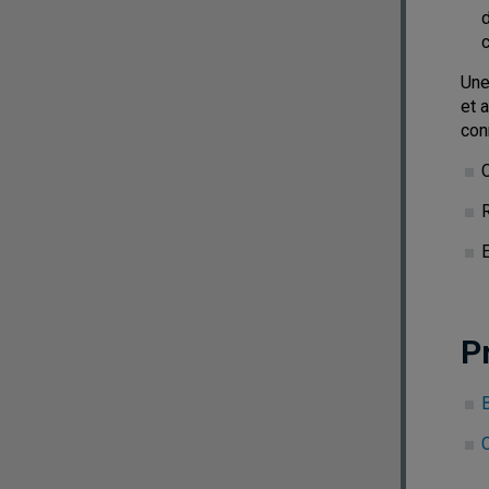
d
c
Une
et 
con
P
C