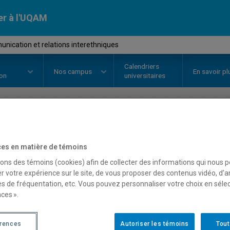
er à l'UQAM
ication et relations interethniques
Calendriers
Nos
campus
En savoir pl
ion
universitaires
OURS
//
COM2185
-
Communicatio
es en matière de témoins
interethniques
sons des témoins (cookies) afin de collecter des informations qui nous 
r votre expérience sur le site, de vous proposer des contenus vidéo, d’a
es de fréquentation, etc. Vous pouvez personnaliser votre choix en séle
ces ».
Description
Horaire - Été 2026
Horaire
érences
Autoriser les témoins
Tout