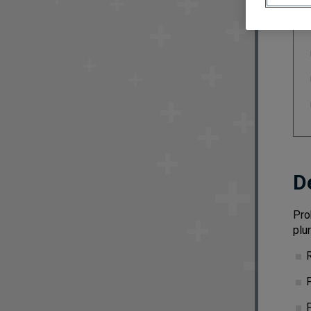
D
Pro
plu
R
P