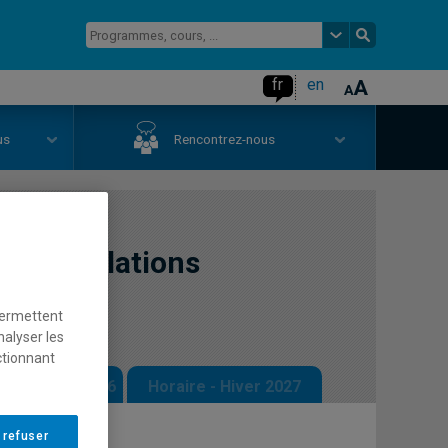
fr
en
us
Rencontrez-nous
n et relations
permettent
nalyser les
ctionnant
 - Automne 2026
Horaire - Hiver 2027
 refuser