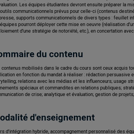
valuation. Les équipes étudiantes devront ensuite préparer la mi
 outils communicationnels prévus pour celle-ci (contenus des
presse, supports communicationnels de divers types : feuillet info
 équipes pourront déployer cette mise en oeuvre (réalisation d'u
loiement d'une stratégie de notoriété, etc.), en concertation avec
ommaire du contenu
 contenus mobilisés dans le cadre du cours sont ceux acquis tout
lication en fonction du mandat à réaliser : rédaction persuasive 
rytelling; relations avec les médias et les influenceurs; usage 
nements spéciaux et commandites en relations publiques; stratég
munication de crise; analytique et évaluation; gestion de projets
odalité d'enseignement
rs d'intégration hybride, accompagnement personnalisé des éq