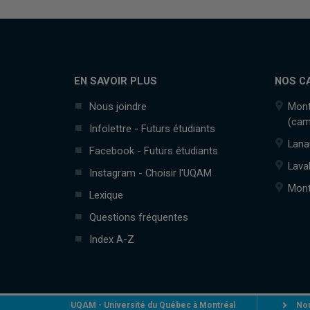
EN SAVOIR PLUS
NOS C
Nous joindre
Mont
(cam
Infolettre - Futurs étudiants
Lana
Facebook - Futurs étudiants
Lava
Instagram - Choisir l'UQAM
Mont
Lexique
Questions fréquentes
Index A-Z
UQAM - Université du Québec à Montréal
Nou