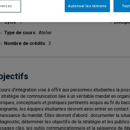
érences
Autoriser les témoins
Tout
Cycle
: 1
Discipl
Type de cours
: Atelier
Nombre de crédits
: 3
bjectifs
cours d'intégration vise à offrir aux personnes étudiantes la pos
 stratégie de communication liée à un véritable mandat en organ
oriques, conceptuels et pratiques pertinents acquis au fil du ba
eignante, les équipes étudiantes devront ainsi entrer en contact
naissance du mandat. Elles devront d'abord : documenter la situa
diagnostic; déterminer les objectifs de la stratégie et les public
sages clés, les outils communicationnels et la séquence de déplo