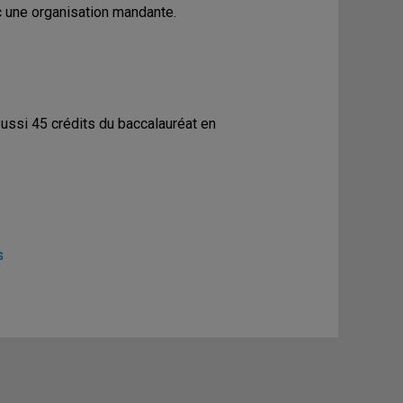
c une organisation mandante.
éussi 45 crédits du baccalauréat en
s