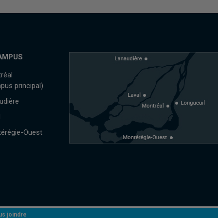
AMPUS
réal
pus principal)
udière
l
érégie-Ouest
s joindre