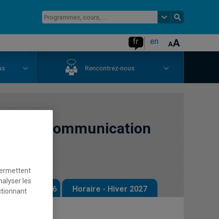
fr
en
us
Rencontrez-nous
iaux en communication
permettent
nalyser les
 - Automne 2026
Horaire - Hiver 2027
ctionnant