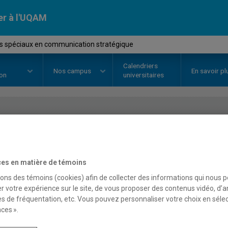
er à l'UQAM
s spéciaux en communication stratégique
Calendriers
Nos
campus
En savoir pl
ion
universitaires
OURS
//
COM3046
-
Projets spéc
stratégique
es en matière de témoins
sons des témoins (cookies) afin de collecter des informations qui nous 
r votre expérience sur le site, de vous proposer des contenus vidéo, d’a
Description
Horaire - Été 2026
Horaire
es de fréquentation, etc. Vous pouvez personnaliser votre choix en séle
ces ».