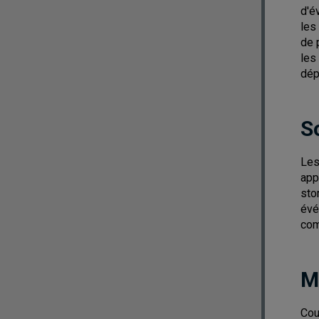
d'é
les
de 
les
dép
S
Les
app
sto
évé
com
M
Cou