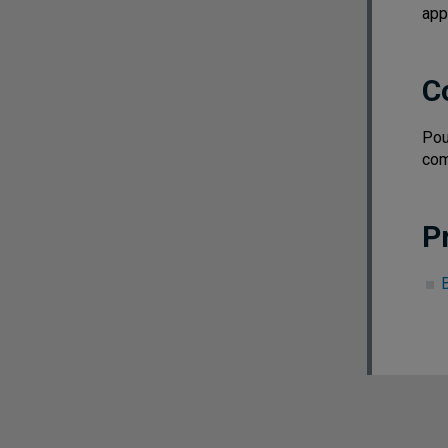
app
C
Pou
com
P