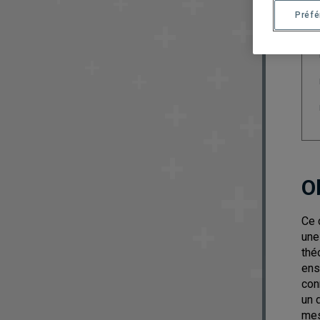
Préf
O
Ce 
une
thé
ens
con
un 
mes