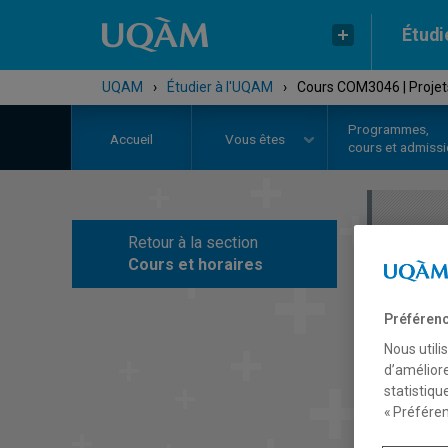
Étudi
UQAM
›
Étudier à l'UQAM
›
Cours COM3046 | Projet
Programmes,
Accueil
Vous êtes
cours et admiss
Retour à la section
C
Cours et horaires
Préférenc
Nous utili
d’améliore
statistiqu
« Préféren