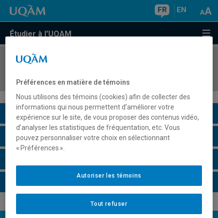
FR
EN
Étudier à l'UQAM
COURS
//
COM3126
Veille et évaluation des communications en ligne
Préférences en matière de témoins
Nous utilisons des témoins (cookies) afin de collecter des
informations qui nous permettent d’améliorer votre
Description du cours
expérience sur le site, de vous proposer des contenus vidéo,
d’analyser les statistiques de fréquentation, etc. Vous
Horaire - Été 2026
pouvez personnaliser votre choix en sélectionnant
« Préférences ».
Horaire - Automne 2026
Autoriser les témoins
Horaire - Hiver 2027
Tout refuser