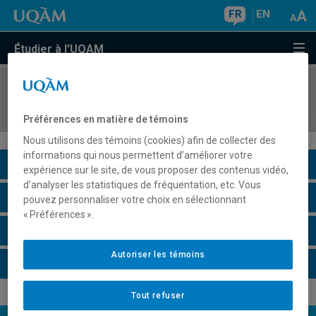
FR
EN
Étudier à l'UQAM
COURS
//
COM3206
Action culturelle, espace public et participation
Préférences en matière de témoins
Nous utilisons des témoins (cookies) afin de collecter des
informations qui nous permettent d’améliorer votre
Description du cours
expérience sur le site, de vous proposer des contenus vidéo,
d’analyser les statistiques de fréquentation, etc. Vous
Horaire - Été 2026
pouvez personnaliser votre choix en sélectionnant
« Préférences ».
Horaire - Automne 2026
Autoriser les témoins
Horaire - Hiver 2027
Tout refuser