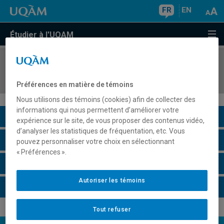
FR
EN
Étudier à l'UQAM
COURS
//
COM3215
Animation et créativité
Préférences en matière de témoins
Nous utilisons des témoins (cookies) afin de collecter des
informations qui nous permettent d’améliorer votre
Description du cours
expérience sur le site, de vous proposer des contenus vidéo,
d’analyser les statistiques de fréquentation, etc. Vous
Horaire - Été 2026
pouvez personnaliser votre choix en sélectionnant
« Préférences ».
Horaire - Automne 2026
Autoriser les témoins
Horaire - Hiver 2027
Tout refuser