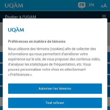
FR
EN
Étudier à l'UQAM
COURS
//
COM3216
Animation et créativité
Préférences en matière de témoins
Nous utilisons des témoins (cookies) afin de collecter des
informations qui nous permettent d’améliorer votre
Description du cours
expérience sur le site, de vous proposer des contenus vidéo,
d’analyser les statistiques de fréquentation, etc. Vous
Horaire - Été 2026
pouvez personnaliser votre choix en sélectionnant
« Préférences ».
Horaire - Automne 2026
Autoriser les témoins
Horaire - Hiver 2027
Tout refuser