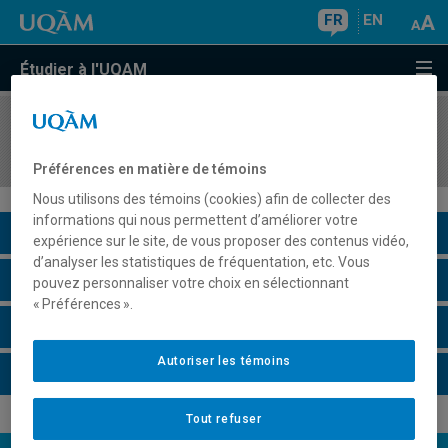
FR
EN
Étudier à l'UQAM
COURS
//
COM3216
Animation et créativité
Préférences en matière de témoins
Nous utilisons des témoins (cookies) afin de collecter des
informations qui nous permettent d’améliorer votre
Description du cours
expérience sur le site, de vous proposer des contenus vidéo,
d’analyser les statistiques de fréquentation, etc. Vous
Horaire - Été 2026
pouvez personnaliser votre choix en sélectionnant
« Préférences ».
Horaire - Automne 2026
Autoriser les témoins
Horaire - Hiver 2027
Tout refuser