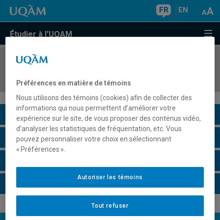
FR
EN
Étudier à l'UQAM
COURS
//
COM4042
La dimension symbolique de la culture
Préférences en matière de témoins
Nous utilisons des témoins (cookies) afin de collecter des
informations qui nous permettent d’améliorer votre
Description du cours
expérience sur le site, de vous proposer des contenus vidéo,
d’analyser les statistiques de fréquentation, etc. Vous
Horaire - Été 2026
pouvez personnaliser votre choix en sélectionnant
« Préférences ».
Horaire - Automne 2026
Autoriser les témoins
Horaire - Hiver 2027
Tout refuser