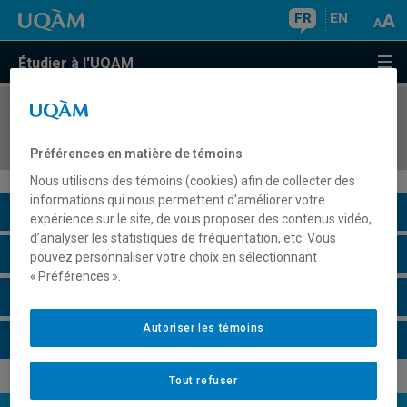
FR
EN
Étudier à l'UQAM
COURS
//
COM5030
Communication et culture
Préférences en matière de témoins
Nous utilisons des témoins (cookies) afin de collecter des
informations qui nous permettent d’améliorer votre
Description du cours
expérience sur le site, de vous proposer des contenus vidéo,
d’analyser les statistiques de fréquentation, etc. Vous
Horaire - Été 2026
pouvez personnaliser votre choix en sélectionnant
« Préférences ».
Horaire - Automne 2026
Autoriser les témoins
Horaire - Hiver 2027
Tout refuser