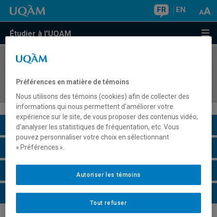
FR
EN
Étudier à l'UQAM
COURS
//
COM523X
Séminaire avancé en communication humaine
Préférences en matière de témoins
dans les organisations
Nous utilisons des témoins (cookies) afin de collecter des
informations qui nous permettent d’améliorer votre
expérience sur le site, de vous proposer des contenus vidéo,
Description du cours
d’analyser les statistiques de fréquentation, etc. Vous
pouvez personnaliser votre choix en sélectionnant
Horaire - Été 2026
« Préférences ».
Horaire - Automne 2026
Autoriser les témoins
Horaire - Hiver 2027
Tout refuser