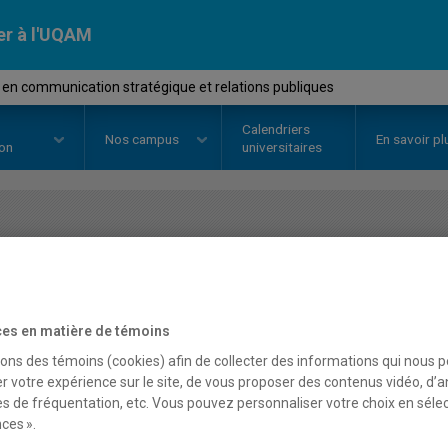
er à l'UQAM
en communication stratégique et relations publiques
Calendriers
Nos
campus
En savoir pl
ion
universitaires
OURS
//
COM6025
-
Stage en co
stratégique et relations 
es en matière de témoins
sons des témoins (cookies) afin de collecter des informations qui nous 
r votre expérience sur le site, de vous proposer des contenus vidéo, d’a
Description
Horaire - Été 2026
Horaire
es de fréquentation, etc. Vous pouvez personnaliser votre choix en séle
ces ».