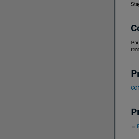
Sta
C
Pou
rem
P
COM
P