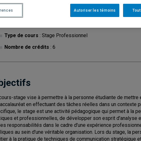
érences
Autoriser les témoins
Tout
Cycle
: 1
Discipl
Type de cours
: Stage Professionnel
Nombre de crédits
: 6
bjectifs
cours-stage vise à permettre à la personne étudiante de mettre
baccalauréat en effectuant des tâches réelles dans un contexte 
cifique, le stage est une activité pédagogique qui permet à la pe
tiques et professionnelles, de développer son esprit d'analyse e
des responsabilités dans le cadre d'une expérience professionne
liques au sein d'une véritable organisation. Lors du stage, la pe
nitier à la pratique de techniques de communication stratégique et