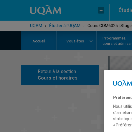
Étudi
UQAM
›
Étudier à l'UQAM
›
Cours COM6025 | Stage 
Programmes,
Accueil
Vous êtes
cours et admiss
Retour à la section
C
Cours et horaires
Préférenc
Nous utili
d’améliore
statistiqu
« Préféren