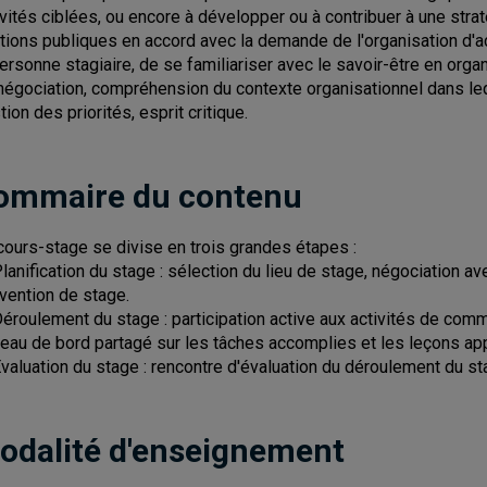
ivités ciblées, ou encore à développer ou à contribuer à une str
ations publiques en accord avec la demande de l'organisation d'a
personne stagiaire, de se familiariser avec le savoir-être en organ
négociation, compréhension du contexte organisationnel dans leque
tion des priorités, esprit critique.
ommaire du contenu
cours-stage se divise en trois grandes étapes :
Planification du stage : sélection du lieu de stage, négociation ave
vention de stage.
Déroulement du stage : participation active aux activités de comm
leau de bord partagé sur les tâches accomplies et les leçons ap
Évaluation du stage : rencontre d'évaluation du déroulement du st
odalité d'enseignement