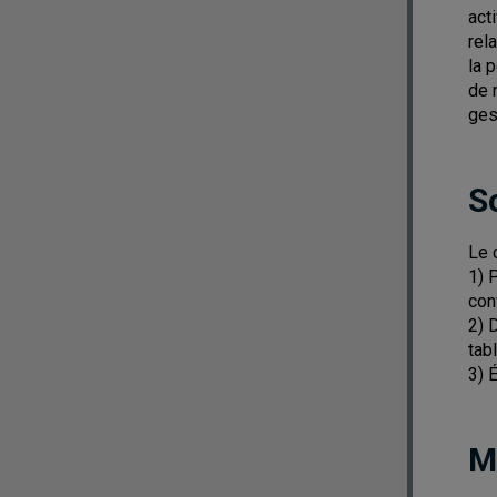
act
rel
la 
de 
ges
S
Le 
1) 
con
2) 
tab
3) 
M