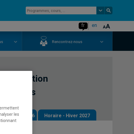
fr
en
us
Rencontrez-nous
mmunication
publiques
permettent
nalyser les
 - Automne 2026
Horaire - Hiver 2027
ctionnant