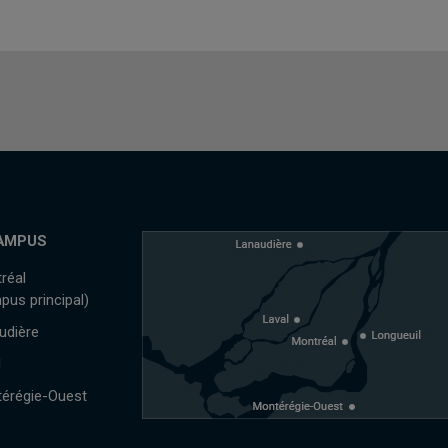
AMPUS
réal
pus principal)
udière
l
érégie-Ouest