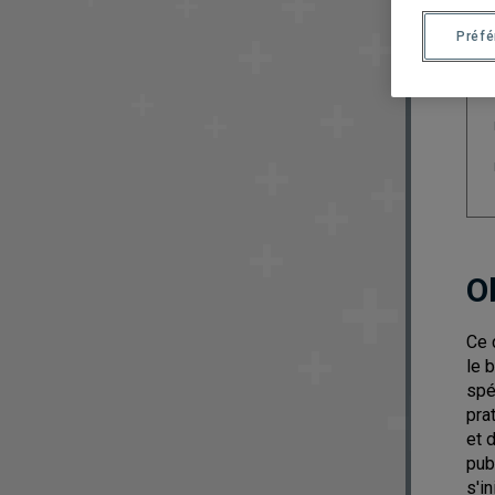
Préf
O
Ce 
le 
spé
pra
et 
pub
s'i