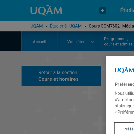
Étudi
UQAM
›
Étudier à l'UQAM
›
Cours COM7602 | Média
Programmes,
Accueil
Vous êtes
cours et admiss
Retour à la section
C
Cours et horaires
Préférenc
Nous utili
d’améliore
statistiqu
« Préféren
Préf