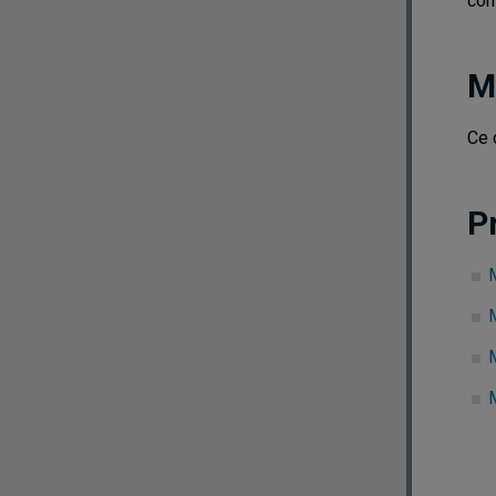
com
M
Ce 
P
M