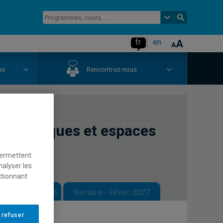
fr
en
us
Rencontrez-nous
numériques et espaces
permettent
nalyser les
ctionnant
 - Automne 2026
Horaire - Hiver 2027
 refuser