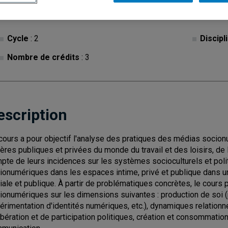
Cycle
: 2
Discipl
Nombre de crédits
: 3
escription
cours a pour objectif l'analyse des pratiques des médias socio
ères publiques et privées du monde du travail et des loisirs, de
pte de leurs incidences sur les systèmes socioculturels et pol
ionumériques dans les espaces intime, privé et publique dans u
iale et publique. À partir de problématiques concrètes, le cours
ionumériques sur les dimensions suivantes : production de soi (p
érimentation d'identités numériques, etc.), dynamiques relationn
ibération et de participation politiques, création et consommatio