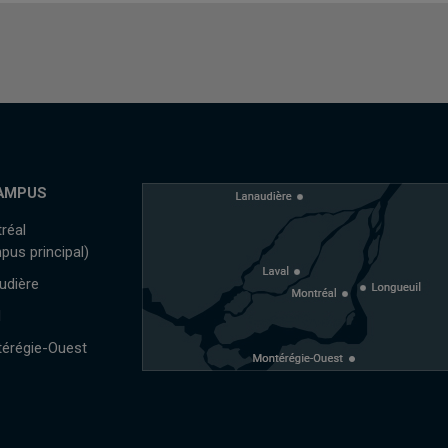
AMPUS
réal
pus principal)
udière
l
érégie-Ouest