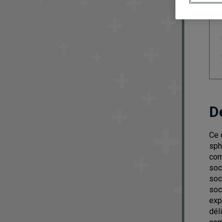
D
Ce 
sph
com
soc
soc
soc
exp
dél