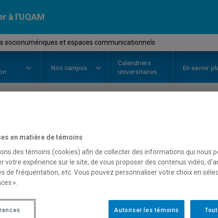
er à l'UQAM
s socionumériques et espaces communicationnels
Calendriers
Nos
campus
En savoir pl
ion
universitaires
OURS
//
COM7602
-
Médias socio
es en matière de témoins
communicationnels
sons des témoins (cookies) afin de collecter des informations qui nous 
r votre expérience sur le site, de vous proposer des contenus vidéo, d’a
es de fréquentation, etc. Vous pouvez personnaliser votre choix en séle
ces ».
Description
Horaire - Été 2026
Horaire
érences
Autoriser les témoins
Tout