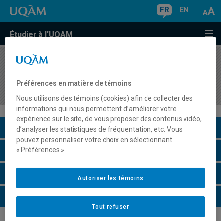
FR
EN
Étudier à l'UQAM
COURS
//
COM7632
Communication et pouvoir dans les
Préférences en matière de témoins
organisations
Nous utilisons des témoins (cookies) afin de collecter des
informations qui nous permettent d’améliorer votre
expérience sur le site, de vous proposer des contenus vidéo,
Description du cours
d’analyser les statistiques de fréquentation, etc. Vous
pouvez personnaliser votre choix en sélectionnant
Horaire - Été 2026
« Préférences ».
Horaire - Automne 2026
Autoriser les témoins
Horaire - Hiver 2027
Tout refuser