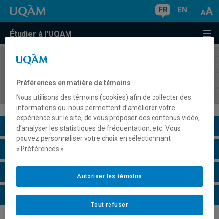
FR
EN
Étudier à l'UQAM
COURS
//
COM7814
Communication, prévention/promotion et
Préférences en matière de témoins
protection de la santé
Nous utilisons des témoins (cookies) afin de collecter des
informations qui nous permettent d’améliorer votre
expérience sur le site, de vous proposer des contenus vidéo,
Description du cours
d’analyser les statistiques de fréquentation, etc. Vous
pouvez personnaliser votre choix en sélectionnant
Horaire - Été 2026
« Préférences ».
Horaire - Automne 2026
Autoriser les témoins
Horaire - Hiver 2027
Tout refuser