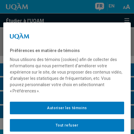
FR
EN
Étudier à l'UQAM
COURS
//
DAN1019
Technique IB
Préférences en matière de témoins
Nous utilisons des témoins (cookies) afin de collecter des
informations qui nous permettent d’améliorer votre
Description du cours
expérience sur le site, de vous proposer des contenus vidéo,
d’analyser les statistiques de fréquentation, etc. Vous
Horaire - Été 2026
pouvez personnaliser votre choix en sélectionnant
« Préférences ».
Horaire - Automne 2026
Autoriser les témoins
Horaire - Hiver 2027
Tout refuser