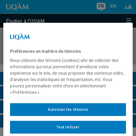
FR
EN
Étudier à l'UQAM
COURS
//
DAN1022
Fondements du mouvement selon l'éducation
Préférences en matière de témoins
somatique
Nous utilisons des témoins (cookies) afin de collecter des
informations qui nous permettent d’améliorer votre
expérience sur le site, de vous proposer des contenus vidéo,
Description du cours
d’analyser les statistiques de fréquentation, etc. Vous
pouvez personnaliser votre choix en sélectionnant
Horaire - Été 2026
« Préférences ».
Horaire - Automne 2026
Autoriser les témoins
Horaire - Hiver 2027
Tout refuser