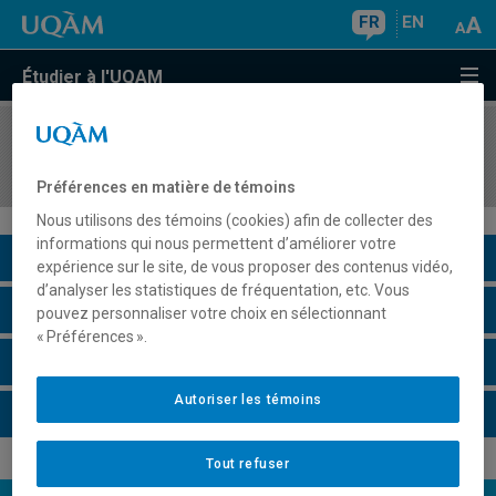
FR
EN
Étudier à l'UQAM
COURS
//
DAN2019
Technique II A
Préférences en matière de témoins
Nous utilisons des témoins (cookies) afin de collecter des
informations qui nous permettent d’améliorer votre
Description du cours
expérience sur le site, de vous proposer des contenus vidéo,
d’analyser les statistiques de fréquentation, etc. Vous
Horaire - Été 2026
pouvez personnaliser votre choix en sélectionnant
« Préférences ».
Horaire - Automne 2026
Autoriser les témoins
Horaire - Hiver 2027
Tout refuser