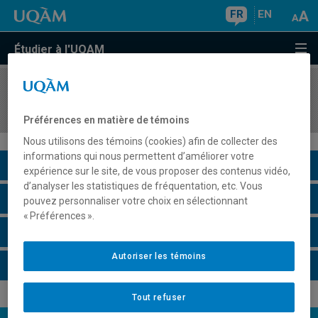
FR
EN
Étudier à l'UQAM
COURS
//
DAN2040
Histoire de la danse au Québec
Préférences en matière de témoins
Nous utilisons des témoins (cookies) afin de collecter des
informations qui nous permettent d’améliorer votre
Description du cours
expérience sur le site, de vous proposer des contenus vidéo,
d’analyser les statistiques de fréquentation, etc. Vous
Horaire - Été 2026
pouvez personnaliser votre choix en sélectionnant
« Préférences ».
Horaire - Automne 2026
Autoriser les témoins
Horaire - Hiver 2027
Tout refuser