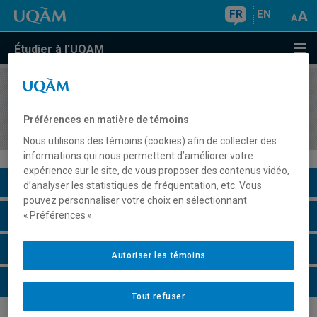
FR
EN
Étudier à l'UQAM
COURS
//
DAN523X
Spectacle chorégraphique dirigé : répertoire de
Préférences en matière de témoins
...
Nous utilisons des témoins (cookies) afin de collecter des
informations qui nous permettent d’améliorer votre
expérience sur le site, de vous proposer des contenus vidéo,
Description du cours
d’analyser les statistiques de fréquentation, etc. Vous
pouvez personnaliser votre choix en sélectionnant
Horaire - Été 2026
« Préférences ».
Horaire - Automne 2026
Autoriser les témoins
Horaire - Hiver 2027
Tout refuser