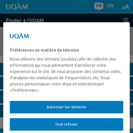
FR
EN
Étudier à l'UQAM
COURS
//
DAN6107
Entraînement préprofessionnel
Préférences en matière de témoins
Nous utilisons des témoins (cookies) afin de collecter des
informations qui nous permettent d’améliorer votre
Description du cours
expérience sur le site, de vous proposer des contenus vidéo,
d’analyser les statistiques de fréquentation, etc. Vous
Horaire - Été 2026
pouvez personnaliser votre choix en sélectionnant
« Préférences ».
Horaire - Automne 2026
Autoriser les témoins
Horaire - Hiver 2027
Tout refuser