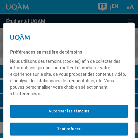
FR
EN
Étudier à l'UQAM
COURS
//
DAN6215
Rôles d'interprétation
Préférences en matière de témoins
Nous utilisons des témoins (cookies) afin de collecter des
informations qui nous permettent d’améliorer votre
Description du cours
expérience sur le site, de vous proposer des contenus vidéo,
d’analyser les statistiques de fréquentation, etc. Vous
Horaire - Été 2026
pouvez personnaliser votre choix en sélectionnant
« Préférences ».
Horaire - Automne 2026
Autoriser les témoins
Horaire - Hiver 2027
Tout refuser