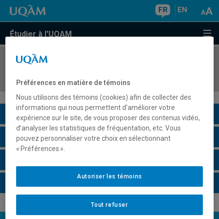
FR
EN
Étudier à l'UQAM
COURS
//
DAN6215
Rôles d'interprétation
Préférences en matière de témoins
Nous utilisons des témoins (cookies) afin de collecter des
informations qui nous permettent d’améliorer votre
Description du cours
expérience sur le site, de vous proposer des contenus vidéo,
d’analyser les statistiques de fréquentation, etc. Vous
Horaire - Été 2026
pouvez personnaliser votre choix en sélectionnant
« Préférences ».
Horaire - Automne 2026
Autoriser les témoins
Horaire - Hiver 2027
Tout refuser