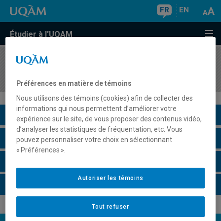
FR
EN
Étudier à l'UQAM
COURS
//
DAN6235
Rôles d'interprétation
Préférences en matière de témoins
Nous utilisons des témoins (cookies) afin de collecter des
informations qui nous permettent d’améliorer votre
Description du cours
expérience sur le site, de vous proposer des contenus vidéo,
d’analyser les statistiques de fréquentation, etc. Vous
Horaire - Été 2026
pouvez personnaliser votre choix en sélectionnant
« Préférences ».
Horaire - Automne 2026
Autoriser les témoins
Horaire - Hiver 2027
Tout refuser