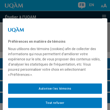
FR
EN
Étudier à l'UQAM
COURS
//
DCM7141
L'informatique appliquée au conseiller en
Préférences en matière de témoins
management
Nous utilisons des témoins (cookies) afin de collecter des
informations qui nous permettent d’améliorer votre
expérience sur le site, de vous proposer des contenus vidéo,
Description du cours
d’analyser les statistiques de fréquentation, etc. Vous
pouvez personnaliser votre choix en sélectionnant
Horaire - Été 2026
« Préférences ».
Horaire - Automne 2026
Autoriser les témoins
Horaire - Hiver 2027
Tout refuser