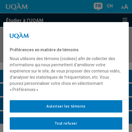
FR
EN
Étudier à l'UQAM
COURS
//
DDD2210
Organisation pédagogique et relation éducative
Préférences en matière de témoins
au primaire
Nous utilisons des témoins (cookies) afin de collecter des
informations qui nous permettent d’améliorer votre
expérience sur le site, de vous proposer des contenus vidéo,
Description du cours
d’analyser les statistiques de fréquentation, etc. Vous
pouvez personnaliser votre choix en sélectionnant
Horaire - Été 2026
« Préférences ».
Horaire - Automne 2026
Autoriser les témoins
Horaire - Hiver 2027
Tout refuser