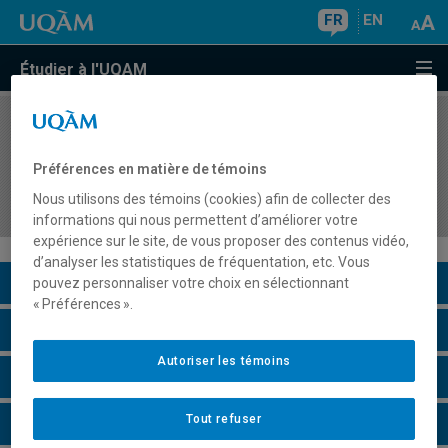
FR
EN
Étudier à l'UQAM
COURS
//
DDD2650
Utilisation des technologies de l'information et
Préférences en matière de témoins
de la communication en soutien pédagogique
Nous utilisons des témoins (cookies) afin de collecter des
dans les CPE
informations qui nous permettent d’améliorer votre
expérience sur le site, de vous proposer des contenus vidéo,
d’analyser les statistiques de fréquentation, etc. Vous
Description du cours
pouvez personnaliser votre choix en sélectionnant
« Préférences ».
Horaire - Été 2026
Autoriser les témoins
Horaire - Automne 2026
Tout refuser
Horaire - Hiver 2027