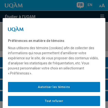
FR
EN
Étudier à l'UQAM
COURS
//
DDD3231
Gestion de la classe au secondaire : complexité
Préférences en matière de témoins
et intégration
Nous utilisons des témoins (cookies) afin de collecter des
informations qui nous permettent d’améliorer votre
expérience sur le site, de vous proposer des contenus vidéo,
Description du cours
d’analyser les statistiques de fréquentation, etc. Vous
pouvez personnaliser votre choix en sélectionnant
Horaire - Été 2026
« Préférences ».
Horaire - Automne 2026
Autoriser les témoins
Horaire - Hiver 2027
Tout refuser