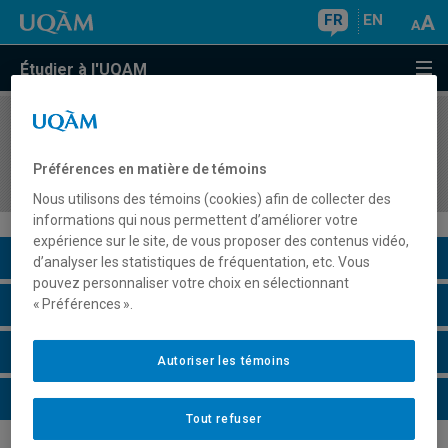
FR
EN
Étudier à l'UQAM
COURS
//
DDD3650
Application des technologies de l'information et
Préférences en matière de témoins
de la communication en enseignement
Nous utilisons des témoins (cookies) afin de collecter des
informations qui nous permettent d’améliorer votre
expérience sur le site, de vous proposer des contenus vidéo,
Description du cours
d’analyser les statistiques de fréquentation, etc. Vous
pouvez personnaliser votre choix en sélectionnant
Horaire - Été 2026
« Préférences ».
Horaire - Automne 2026
Autoriser les témoins
Horaire - Hiver 2027
Tout refuser