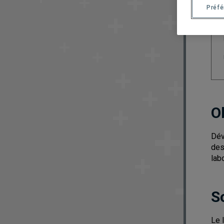
Préf
O
Dév
des
lab
S
Le 