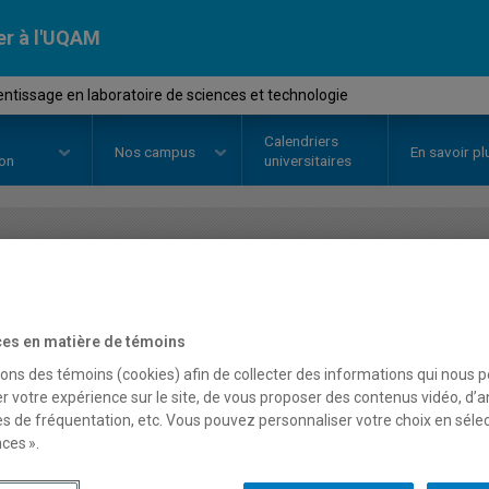
er à l'UQAM
ntissage en laboratoire de sciences et technologie
Calendriers
Nos
campus
En savoir pl
ion
universitaires
OURS
//
DDD8523
-
L'apprentissa
sciences et technologie
es en matière de témoins
sons des témoins (cookies) afin de collecter des informations qui nous 
r votre expérience sur le site, de vous proposer des contenus vidéo, d’a
es de fréquentation, etc. Vous pouvez personnaliser votre choix en séle
Description
Horaire - Été 2026
Horaire
ces ».