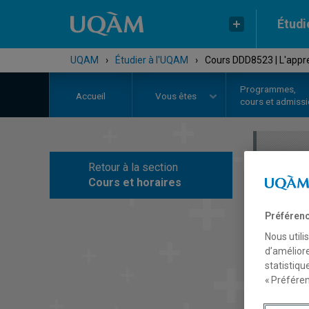
Étudi
UQAM
›
Étudier à l'UQAM
›
Cours DDD8523 | L'appre
Programmes,
Accueil
Vous êtes
cours et admiss
Retour à la section
C
Cours et horaires
Préférenc
Nous utili
d’améliore
statistiqu
« Préféren