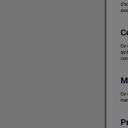
d'a
ass
C
Ce 
qu'
con
M
Ce 
man
P