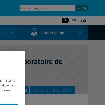
fr
en
us
Rencontrez-nous
ge en laboratoire de
permettent
nalyser les
ctionnant
 - Automne 2026
Horaire - Hiver 2027