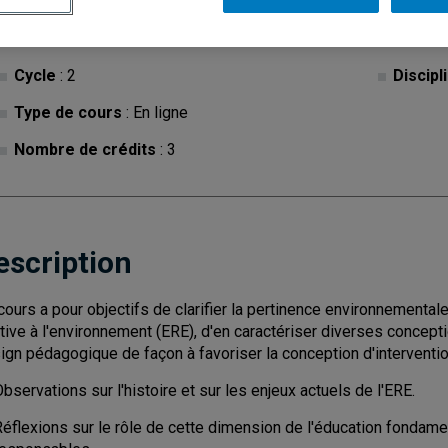
Cycle
: 2
Discipl
Type de cours
: En ligne
Nombre de crédits
: 3
escription
cours a pour objectifs de clarifier la pertinence environnementale
ative à l'environnement (ERE), d'en caractériser diverses concepti
ign pédagogique de façon à favoriser la conception d'interventio
bservations sur l'histoire et sur les enjeux actuels de l'ERE.
Réflexions sur le rôle de cette dimension de l'éducation fondam