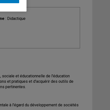
ine
: Didactique
, sociale et éducationnelle de l'éducation
ons et pratiques et d'acquérir des outils de
ns pertinentes.
entale à l'égard du développement de sociétés