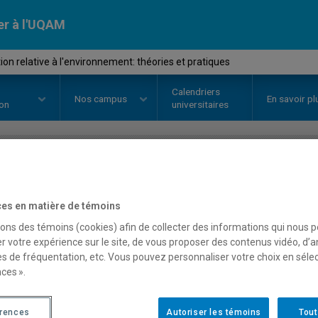
er à l'UQAM
on relative à l'environnement: théories et pratiques
Calendriers
Nos
campus
En savoir pl
ion
universitaires
OURS
//
DDD8530
-
Éducation rel
es en matière de témoins
théories et pratiques
sons des témoins (cookies) afin de collecter des informations qui nous 
r votre expérience sur le site, de vous proposer des contenus vidéo, d’a
es de fréquentation, etc. Vous pouvez personnaliser votre choix en séle
ces ».
Description
Horaire - Été 2026
Horaire
érences
Autoriser les témoins
Tout