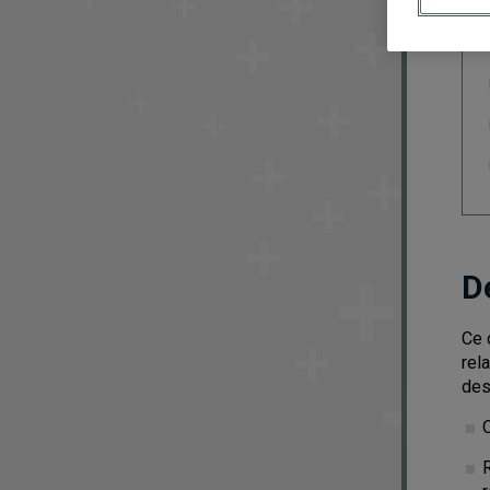
D
Ce 
rel
des
O