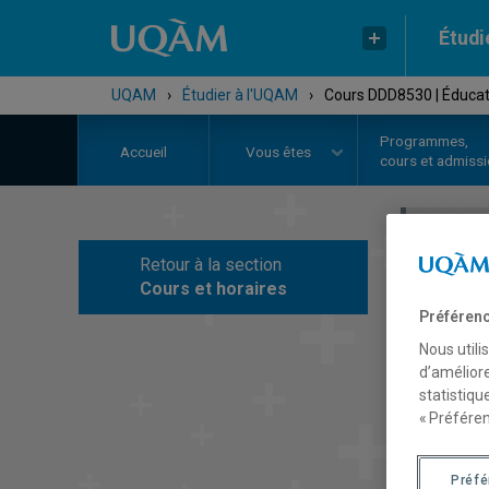
Étudi
UQAM
›
Étudier à l'UQAM
›
Cours DDD8530 | Éducati
Programmes,
Accueil
Vous êtes
cours et admiss
Retour à la section
C
Cours et horaires
Préférenc
Nous utili
d’améliore
statistiqu
« Préféren
Préf