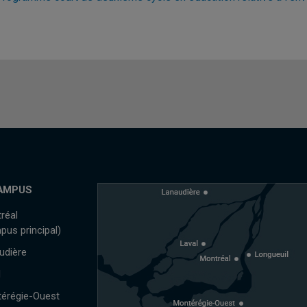
AMPUS
réal
pus principal)
udière
l
érégie-Ouest