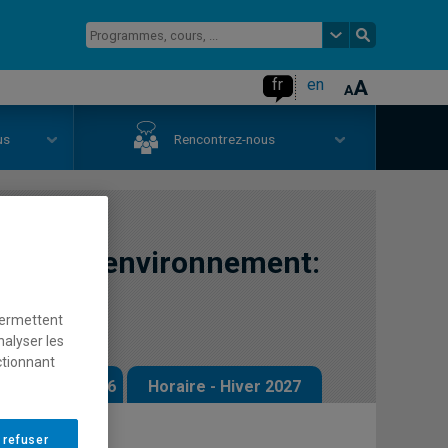
fr
en
us
Rencontrez-nous
ative à l'environnement:
permettent
nalyser les
ctionnant
 - Automne 2026
Horaire - Hiver 2027
 refuser