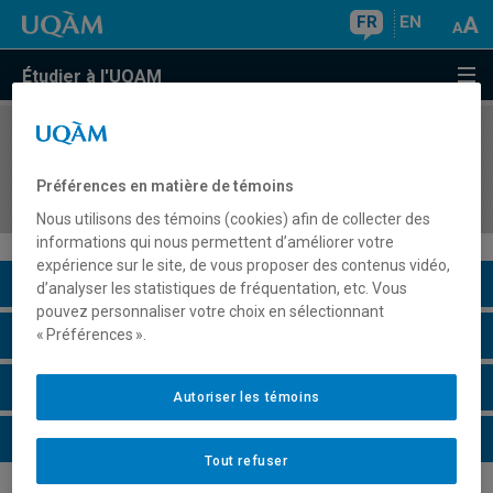
FR
EN
Étudier à l'UQAM
COURS
//
DDD8540
Didactique de l'enseignement intégré de la
Préférences en matière de témoins
science et de la technologie au secondaire
Nous utilisons des témoins (cookies) afin de collecter des
informations qui nous permettent d’améliorer votre
expérience sur le site, de vous proposer des contenus vidéo,
Description du cours
d’analyser les statistiques de fréquentation, etc. Vous
pouvez personnaliser votre choix en sélectionnant
Horaire - Été 2026
« Préférences ».
Horaire - Automne 2026
Autoriser les témoins
Horaire - Hiver 2027
Tout refuser