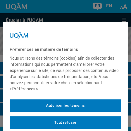
FR
EN
Étudier à l'UQAM
COURS
//
DDD9651
Formation à l'enseignement universitaire
Préférences en matière de témoins
Nous utilisons des témoins (cookies) afin de collecter des
informations qui nous permettent d’améliorer votre
Description du cours
expérience sur le site, de vous proposer des contenus vidéo,
d’analyser les statistiques de fréquentation, etc. Vous
Horaire - Été 2026
pouvez personnaliser votre choix en sélectionnant
« Préférences ».
Horaire - Automne 2026
Autoriser les témoins
Horaire - Hiver 2027
Tout refuser