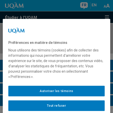
FR
EN
Étudier à l'UQAM
COURS
//
DDD9685
Chargé de projet spécialisé en partenariat
Préférences en matière de témoins
recherche-pratique en éducation
Nous utilisons des témoins (cookies) afin de collecter des
informations qui nous permettent d’améliorer votre
expérience sur le site, de vous proposer des contenus vidéo,
Description du cours
d’analyser les statistiques de fréquentation, etc. Vous
pouvez personnaliser votre choix en sélectionnant
Horaire - Été 2026
« Préférences ».
Horaire - Automne 2026
Autoriser les témoins
Horaire - Hiver 2027
Tout refuser