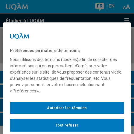
FR
EN
Étudier à l'UQAM
COURS
//
DDL1141
Didactique du français langue seconde :
Préférences en matière de témoins
compréhension et production orales
Nous utilisons des témoins (cookies) afin de collecter des
informations qui nous permettent d’améliorer votre
expérience sur le site, de vous proposer des contenus vidéo,
Description du cours
d’analyser les statistiques de fréquentation, etc. Vous
pouvez personnaliser votre choix en sélectionnant
Horaire - Été 2026
« Préférences ».
Horaire - Automne 2026
Autoriser les témoins
Horaire - Hiver 2027
Tout refuser