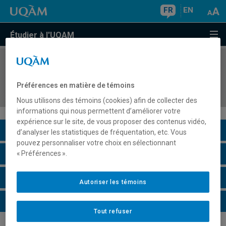
FR
EN
Étudier à l'UQAM
COURS
//
DDL2242
Didactique de la lecture en français langue
Préférences en matière de témoins
seconde
Nous utilisons des témoins (cookies) afin de collecter des
informations qui nous permettent d’améliorer votre
expérience sur le site, de vous proposer des contenus vidéo,
Description du cours
d’analyser les statistiques de fréquentation, etc. Vous
pouvez personnaliser votre choix en sélectionnant
Horaire - Été 2026
« Préférences ».
Horaire - Automne 2026
Autoriser les témoins
Horaire - Hiver 2027
Tout refuser