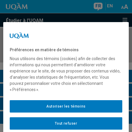
FR
EN
Étudier à l'UQAM
COURS
//
DDL2245
Didactique du français langue seconde :
Préférences en matière de témoins
compréhension et production écrites
Nous utilisons des témoins (cookies) afin de collecter des
informations qui nous permettent d’améliorer votre
expérience sur le site, de vous proposer des contenus vidéo,
Description du cours
d’analyser les statistiques de fréquentation, etc. Vous
pouvez personnaliser votre choix en sélectionnant
Horaire - Été 2026
« Préférences ».
Horaire - Automne 2026
Autoriser les témoins
Horaire - Hiver 2027
Tout refuser