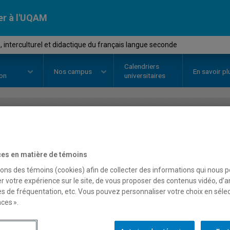
er à l'UQAM
 interculturel et didactique du français langue seconde
Calendriers
Nos
campus
En savoir pl
ion
universitaires
OURS
//
DDL3850
-
Culture, inter
du français langue seco
es en matière de témoins
sons des témoins (cookies) afin de collecter des informations qui nous 
r votre expérience sur le site, de vous proposer des contenus vidéo, d’a
es de fréquentation, etc. Vous pouvez personnaliser votre choix en séle
Description
Horaire - Été 2026
Horaire
ces ».