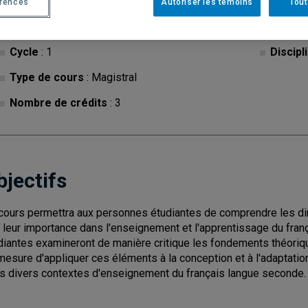
érences
Autoriser les témoins
Tout
Cycle
: 1
Discipl
Type de cours
: Magistral
Nombre de crédits
: 3
bjectifs
cours permettra aux personnes étudiantes de comprendre les dime
 leur importance dans l'enseignement et l'apprentissage du fra
diantes examineront de manière critique les fondements théoriques
mesure d'appliquer ces éléments à la conception et à l'adaptation
s divers contextes d'enseignement du français langue seconde.