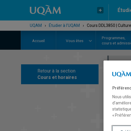
Étudi
UQAM
›
Étudier à l'UQAM
›
Cours DDL3850 | Culture,
Programmes,
Accueil
Vous êtes
cours et admiss
Retour à la section
C
Cours et horaires
Préférenc
Nous utili
d’améliore
statistiqu
« Préféren