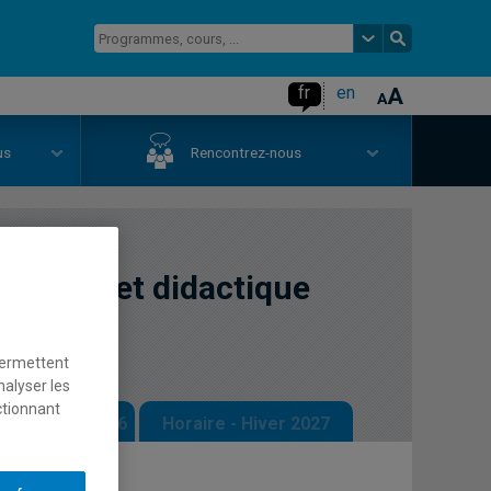
fr
en
us
Rencontrez-nous
culturel et didactique
nde
permettent
nalyser les
ctionnant
 - Automne 2026
Horaire - Hiver 2027