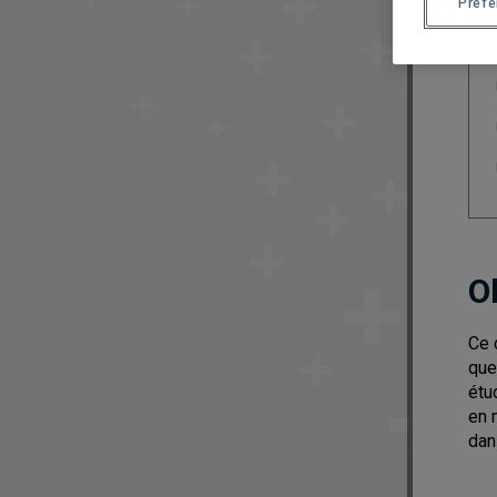
Préf
O
Ce 
que
étu
en 
dan