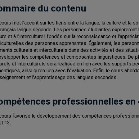
ommaire du contenu
cours met l'accent sur les liens entre la langue, la culture et la
français langue seconde. Les personnes étudiantes exploreront l
ture et à l'interculturel, fondés sur la reconnaissance et l'appréci
riculturelles des personnes apprenantes. Également, les personn
ments culturels et interculturels dans des activités et des situ
évelopper les compétences et composantes linguistiques. De pl
turels et interculturels sera réalisée en lien avec les supports
hentiques, ainsi qu'en lien avec l'évaluation. Enfin, le cours abor
nseignement et l'apprentissage des langues secondes.
ompétences professionnelles en
cours favorise le développement des compétences professionnelle
et 13.