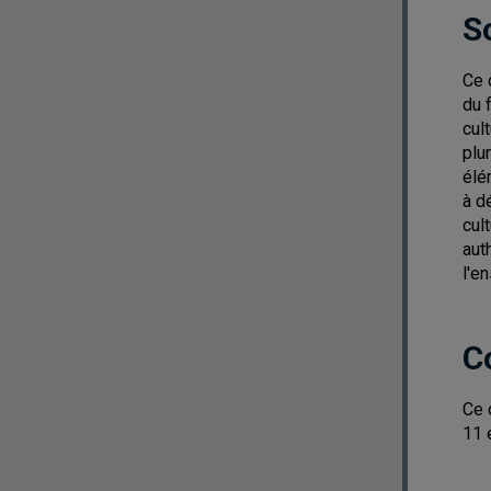
S
Ce 
du 
cul
plu
élé
à d
cul
aut
l'e
C
Ce 
11 