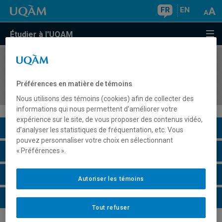
FR
EN
Étudier à l'UQAM
COURS
//
DDL8223
Didactique de la lecture en français langue
Préférences en matière de témoins
seconde
Nous utilisons des témoins (cookies) afin de collecter des
informations qui nous permettent d’améliorer votre
expérience sur le site, de vous proposer des contenus vidéo,
Description du cours
d’analyser les statistiques de fréquentation, etc. Vous
pouvez personnaliser votre choix en sélectionnant
Horaire - Été 2026
« Préférences ».
Horaire - Automne 2026
Autoriser les témoins
Horaire - Hiver 2027
Tout refuser