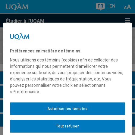
FR
EN
Étudier à l'UQAM
COURS
//
DDL8311
Didactique de la lecture pour l'enseignement du
Préférences en matière de témoins
français au secondaire
Nous utilisons des témoins (cookies) afin de collecter des
informations qui nous permettent d’améliorer votre
expérience sur le site, de vous proposer des contenus vidéo,
Description du cours
d’analyser les statistiques de fréquentation, etc. Vous
pouvez personnaliser votre choix en sélectionnant
Horaire - Été 2026
« Préférences ».
Horaire - Automne 2026
Autoriser les témoins
Horaire - Hiver 2027
Tout refuser