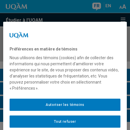
FR
EN
Étudier à l'UQAM
COURS
//
DDL8321
Didactique de l'oral pour l'enseignement du
Préférences en matière de témoins
français au secondaire
Nous utilisons des témoins (cookies) afin de collecter des
informations qui nous permettent d’améliorer votre
expérience sur le site, de vous proposer des contenus vidéo,
Description du cours
d’analyser les statistiques de fréquentation, etc. Vous
pouvez personnaliser votre choix en sélectionnant
Horaire - Été 2026
« Préférences ».
Horaire - Automne 2026
Autoriser les témoins
Horaire - Hiver 2027
Tout refuser