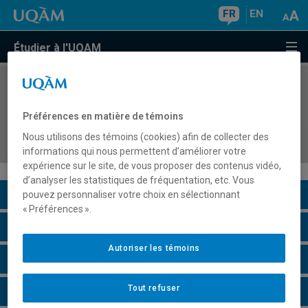
FR
EN
Étudier à l'UQAM
COURS
//
DDM7043
Stage 2 en science et technologie: Consolidation
Préférences en matière de témoins
de l'acte d'enseigner au secondaire et intégration
Nous utilisons des témoins (cookies) afin de collecter des
professionnelle
informations qui nous permettent d’améliorer votre
expérience sur le site, de vous proposer des contenus vidéo,
d’analyser les statistiques de fréquentation, etc. Vous
Description du cours
pouvez personnaliser votre choix en sélectionnant
« Préférences ».
Horaire - Été 2026
Autoriser les témoins
Horaire - Automne 2026
Tout refuser
Horaire - Hiver 2027